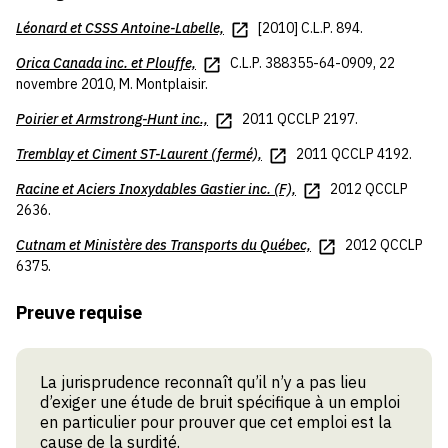
Léonard
et
CSSS Antoine-Labelle,
[2010] C.L.P. 894.
Orica Canada inc.
et
Plouffe,
C.L.P. 388355-64-0909, 22
novembre 2010, M. Montplaisir.
Poirier
et
Armstrong-Hunt inc.,
2011 QCCLP 2197.
Tremblay et Ciment ST-Laurent (fermé),
2011 QCCLP 4192.
Racine
et
Aciers Inoxydables Gastier inc. (F),
2012 QCCLP
2636.
Cutnam
et
Ministère des Transports du Québec,
2012 QCCLP
6375.
Preuve requise
La jurisprudence reconnaît qu’il n’y a pas lieu
d’exiger une étude de bruit spécifique à un emploi
en particulier pour prouver que cet emploi est la
cause de la surdité.