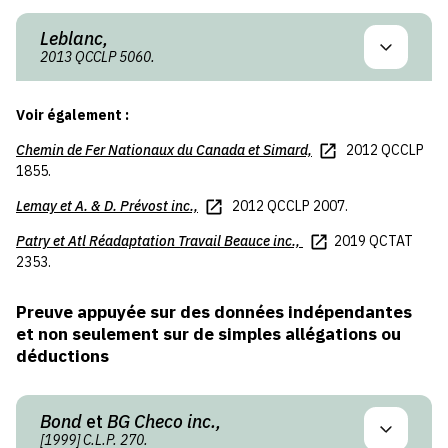
Leblanc,
2013 QCCLP 5060.
Voir également :
Chemin de Fer Nationaux du Canada
et
Simard,
2012 QCCLP
1855.
Lemay
et
A. & D. Prévost inc.,
2012 QCCLP 2007.
Patry
et
Atl Réadaptation Travail Beauce inc.,
2019 QCTAT
2353.
Preuve appuyée sur des données indépendantes
et non seulement sur de simples allégations ou
déductions
Bond
et
BG Checo inc.,
[1999] C.L.P. 270.