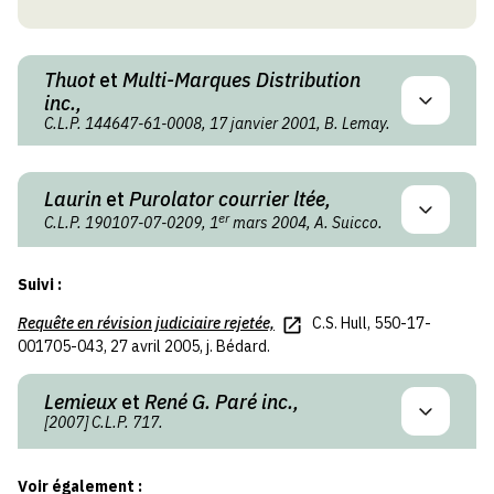
Thuot
et
Multi-Marques Distribution
inc.,
C.L.P. 144647-61-0008, 17 janvier 2001, B. Lemay.
Laurin
et
Purolator courrier ltée,
er
C.L.P. 190107-07-0209, 1
mars 2004, A. Suicco.
Suivi :
Requête en révision judiciaire rejetée,
C.S. Hull, 550-17-
001705-043, 27 avril 2005, j. Bédard.
Lemieux
et
René G. Paré inc.,
[2007] C.L.P. 717.
Voir également :