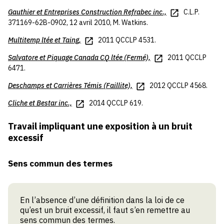
Gauthier
et
Entreprises Construction Refrabec inc.,
C.L.P.
371169-62B-0902, 12 avril 2010, M. Watkins.
Multitemp ltée
et
Taing,
2011 QCCLP 4531.
Salvatore
et
Piquage Canada CQ ltée (Fermé),
2011 QCCLP
6471.
Deschamps
et
Carrières Témis (Faillite),
2012 QCCLP 4568.
Cliche et Bestar inc.,
2014 QCCLP 619.
Travail impliquant une exposition à un bruit
excessif
Sens commun des termes
En l’absence d’une définition dans la loi de ce
qu’est un bruit excessif, il faut s’en remettre au
sens commun des termes.