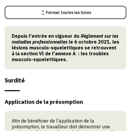
Législation, règlementation et autres documents
utiles à l’interprétation de la disposition.
Fermer toutes les listes
Définitions
Terme défini par la législation.
Depuis l'entrée en vigueur du
Règlement sur les
Questions connexes
maladies professionnelles
le 6 octobre 2021, les
lésions musculo-squelettiques se retrouvent
Sujets qui découlent de l’interprétation ou de
l’application de l’article.
à la section VI de l'annexe A : les troubles
musculo-squelettiques.
Surdité
Application de la présomption
Afin de bénéficier de l'application de la
présomption, le travailleur doit démontrer une