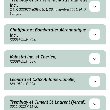
inc.,
C.L.P. 233972-62B-0404, 30 novembre 2006, M. D.
Lampron.
Chalifoux
et
Bombardier Aéronautique
inc.,
[2006] C.L.P. 743.
Kolostat inc.
et
Thérien,
[2009] C.L.P. 537.
Léonard
et
CSSS Antoine-Labelle,
[2010] C.L.P. 894.
Tremblay
et
Ciment St-Laurent (fermé),
2011 QCCLP 4192.