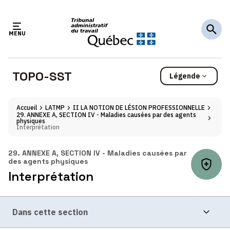
Passer
Passer
au
au
menu
contenu
MENU
TOPO-SST
Légende
Généralités
Accueil
LATMP
II LA NOTION DE LÉSION PROFESSIONNELLE
29. ANNEXE A, SECTION IV - Maladies causées par des agents
Conditions d'application de l'article de loi.
physiques
Interprétation
Interprétation
29. ANNEXE A, SECTION IV - Maladies causées par
Interprétation(s) de la disposition développée(s)
des agents physiques
par le tribunal.
Interprétation
Illustrations
Cas par cas.
Dans cette section
Références et Doctrines