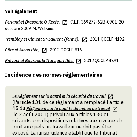
Voir également :
Ferland
et
Brasserie O’Keefe,
C.L.P. 369272-62B-0901, 20
octobre 2009, M. Watkins.
Tremblay
et
Ciment St-Laurent (fermé),
2011 QCCLP 4192.
Côté
et
Alcoa ltée,
2012 QCCLP 816.
Prévost
et
Bourboule Transport ltée,
2012 QCCLP 4891.
Incidence des normes réglementaires
Le Règlement sur la santé et la sécurité du travai
l
(l'article 131 de ce règlement a remplacé l'article
45 du
Règlement sur la qualité du milieu de travail
le 2 août 2001) prévoit aux articles 130 et
suivants, des dispositions relatives aux niveaux de
bruit auxquels un travailleur ne doit pas être
exposé. La jurisprudence établit que le tribunal