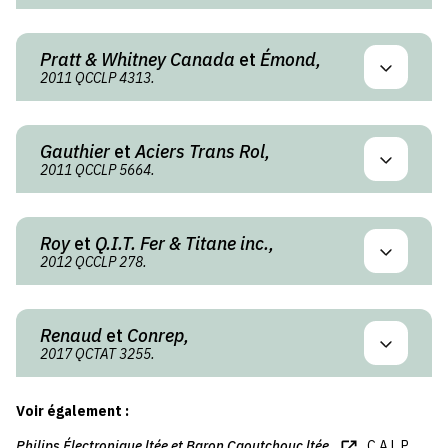
Pratt & Whitney Canada
et
Émond,
2011 QCCLP 4313.
Gauthier
et
Aciers Trans Rol,
2011 QCCLP 5664.
Roy
et
Q.I.T. Fer & Titane inc.,
2012 QCCLP 278.
Renaud
et
Conrep,
2017 QCTAT 3255.
Voir également :
Philips Électronique ltée
et
Baron Caoutchouc ltée,
C.A.L.P.