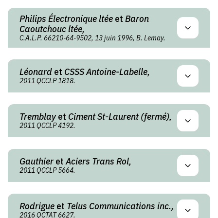
Philips Électronique ltée
et
Baron
Caoutchouc ltée,
C.A.L.P. 66210-64-9502, 13 juin 1996, B. Lemay.
Léonard
et
CSSS Antoine-Labelle,
2011 QCCLP 1818.
Tremblay
et
Ciment St-Laurent (fermé),
2011 QCCLP 4192.
Gauthier
et
Aciers Trans Rol,
2011 QCCLP 5664.
Rodrigue
et
Telus Communications inc.,
2016 QCTAT 6627.