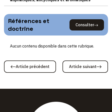
Références et
Consulter
Références
doctrine
et
doctrine
Aucun contenu disponible dans cette rubrique.
Article précédent
Article suivant
29.
29.
Présomption
ANNEXE
de
A,
maladie
SECTION
professionnelle
II
–
Agents
biologiques
et
maladies
infectieuses