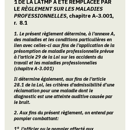
1 DE LA LATMP A ÉTÉ REMPLACÉE PAR
Législation, règlementation et autres documents
utiles à l’interprétation de la disposition.
LE
RÈGLEMENT SUR LES MALADIES
PROFESSIONNELLES
, chapitre A-3.001,
Définitions
r. 8.1
Terme défini par la législation.
1. Le présent règlement détermine, à l’annexe A,
des maladies et les conditions particulières en
Questions connexes
lien avec celles-ci aux fins de l’application de la
Sujets qui découlent de l’interprétation ou de
présomption de maladie professionnelle prévue
l’application de l’article.
à l’article 29 de la Loi sur les accidents du
travail et les maladies professionnelles
(chapitre A-3.001)
Il détermine également, aux fins de l’article
28.1 de la Loi, les critères d’admissibilité d’une
réclamation pour une maladie dont le
diagnostic est une atteinte auditive causée par
le bruit.
2. Aux fins du présent règlement, on entend par
pompier combattant:
1° l’officier ou le pompier affecté aux