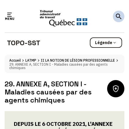
Passer
Passer
au
au
menu
contenu
MENU
TOPO-SST
Légende
Généralités
Accueil
LATMP
II LA NOTION DE LÉSION PROFESSIONNELLE
29. ANNEXE A, SECTION I - Maladies causées par des agents
Conditions d'application de l'article de loi.
chimiques
Interprétation
29. ANNEXE A, SECTION I -
Interprétation(s) de la disposition développée(s)
Maladies causées par des
par le tribunal.
agents chimiques
Illustrations
Cas par cas.
DEPUIS LE 6 OCTOBRE 2021, L'ANNEXE
Références et Doctrines